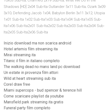
10x03 Sub-Ita; Charmed 2x19 Sub-Ita; What We Do in the
Shadows [HD] 2x04 Sub-Ita Outlander 5x11 Sub-Ita; Ozark 3x09
3x10; Defending Jacob 1x04; Babylon Berlin 3x11 3x12; Utopia
1x01 Sub-Ita 1x02 Sub-Ita1x03 Sub-Ita1x04 Sub-Ita1x05 Sub-
Ita1x06 Sub-Ita2x01 Sub-Ita2x02 Sub-Ita2x03 Sub-Ita2x04 Sub-
Ita2x05 Sub-Ita2x06 Sub-Ita
Inizio download ma non scarica android
Hotel artemis film streaming ita
Mirai streaming ita
Titanic il film in italiano completo
The walking dead no mans land pc download
Un estate in provenza film attori
Wild at heart streaming sub ita
Corel draw free
Miami supercops - bud spencer & terence hill
Come scaricare playlist da youtube
Mansfield park streaming ita gratis
Funeral party film completo