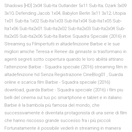
Shadows [HD] 2x04 Sub-Ita Outlander 5x11 Sub-Ita; Ozark 3x09
3x10; Defending Jacob 1x04; Babylon Berlin 3x11 3x12; Utopia
1x01 Sub-Ita 1x02 Sub-Ita1x03 Sub-Ita1x04 Sub-Ita1x05 Sub-
Ita1x06 Sub-Ita2x01 Sub-Ita2x02 Sub-Ita2x03 Sub-Ita2x04 Sub-
Ita2x05 Sub-Ita2x06 Sub-Ita Barbie Squadra Speciale (2016) in
Streaming su Filmpertutti in altadefinizione Barbie e le sue
migliori amiche Teresa e Renee da ginnaste si trasformano in
agenti segreti sotto copertura quando le loro abilità attirano
l'attenzione Barbie - Squadra speciale (2016) streaming film in
altadefinizione hd Senza Registrazione CineBlog01 , Guarda
online e scarica film Barbie - Squadra speciale (2016)
download, guarda Barbie - Squadra speciale (2016) i film piu
belli del cinema sul tuo pc smartphone e tablet e in italiano
Barbie è la bambola più famosa del mondo, che
successivamente è diventata protagonista di una serie di film
che hanno riscosso grande successo fra i più piccoli.
Fortunatamente è possibile vederli in streaming in maniera